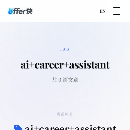
EN
TAG
ai+career+assistant
共 0 篇文章
当前标签
ai+career+assistant