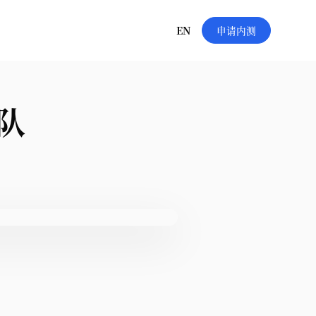
EN
申请内测
队