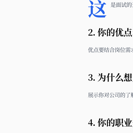
这
是面试的
2. 你的
优点要结合岗位需
3. 为什
展示你对公司的了
4. 你的职