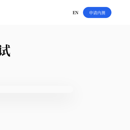
EN
申请内测
试