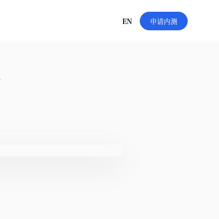
EN
申请内测
响